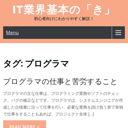
Skip
IT業界基本の「き」
to
content
初心者向けにわかりやすく解説！
Menu
タグ:
プログラマ
プログラマの仕事と苦労すること
プログラマの主な仕事は、プログラミング業務やソフトのチェッ
ク、バグの修正などです。プログラマは、システムエンジニアが作
成した仕様書に沿って仕事を行い、必要な業務を請け負う形で単独
で仕事をすることもあれば、プロジェクト全体 […]
READ MORE »